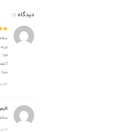
دیدگاه
(1)
سلام
برید
اما….
آنقد
خدا ع
03/08/13
اکرم 
سلام
03/08/17