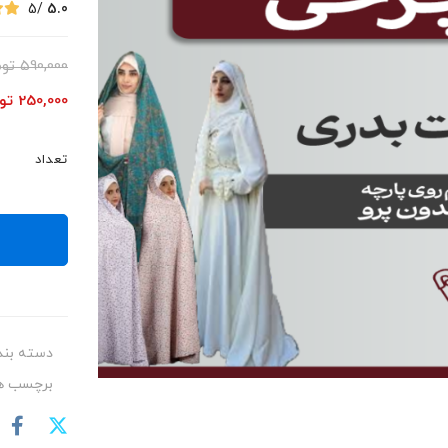
/5
5.0
590,000
توم
250,000
تو
تعداد
دسته بند
برچسب ها