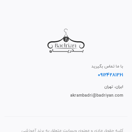
با ما تماس بگیرید
09124281261
ایران، تهران
akrambadri@badriyan.com
کلیه حقوق مادی و معنوی وبسایت متعلق به برند آموزشی