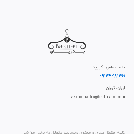
با ما تماس بگیرید
09124281261
ایران، تهران
akrambadri@badriyan.com
کلیه حقوق مادی و معنوی وبسایت متعلق به برند آموزشی