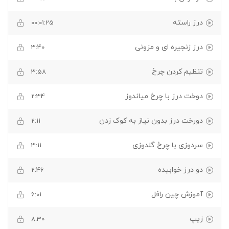
درز راسته
00:01:25
درز زنجیره ای و مزونی
3:40
تنظیم کردن چرخ
3:58
دوخت درز با چرخ میاندوز
2:34
دورخت درز بدون نیاز به کوک زدن
2:11
سردوزی با چرخ گلدوزی
3:11
دو درز خوابیده
2:46
آموزش چین رافل
6:01
زیپ
8:30