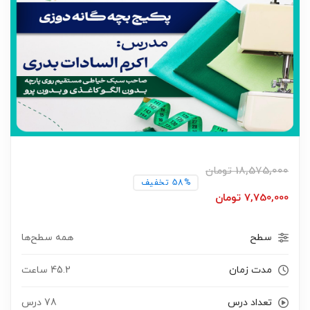
18,575,000
تومان
58% تخفیف
7,750,000
تومان
سطح
همه سطح‌ها
مدت زمان
45.2 ساعت
تعداد درس
78 درس