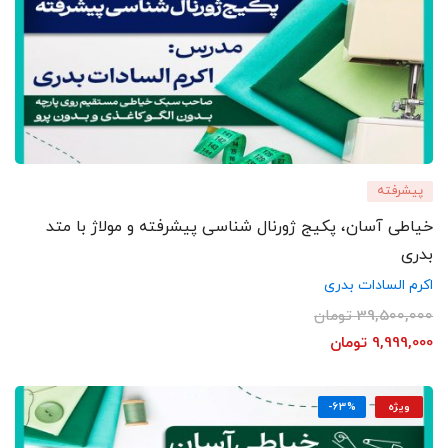
پیشرفته
خیاطی آسان، پکیج ژورنال شناسی پیشرفته و مولاژ با متد
بدری
اکرم السادات بدری
39,500,000
تومان
9,999,000
تومان
ویژه
-63%