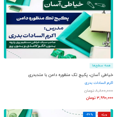
همه سطح‌ها
خیاطی آسان، پکیج تک منظوره دامن با متدبدری
اکرم السادات بدری
8,800,000
تومان
3,990,000
تومان
ویژه
-46%