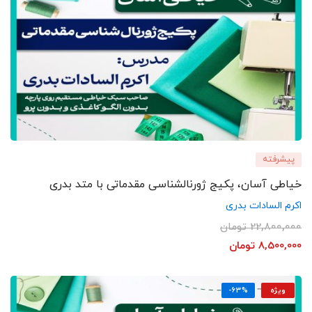
پیشرفته
خیاطی آسان، پکیج ژورنالشناسی مقدماتی با متد بدری
اکرم السادات بدری
22,800,000
تومان
8,500,000
تومان
ویژه
-63%