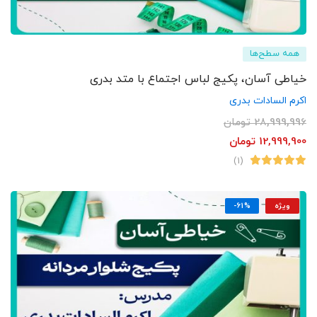
همه سطح‌ها
خیاطی آسان، پکیج لباس اجتماع با متد بدری
اکرم السادات بدری
28,999,996
تومان
12,999,900
تومان
(1)
ویژه
-61%