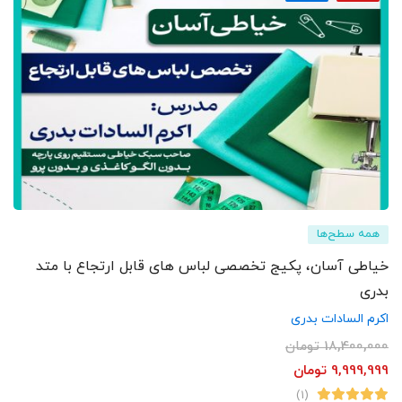
همه سطح‌ها
خیاطی آسان، پکیج تخصصی لباس های قابل ارتجاع با متد
بدری
اکرم السادات بدری
18,400,000
تومان
9,999,999
تومان
(1)