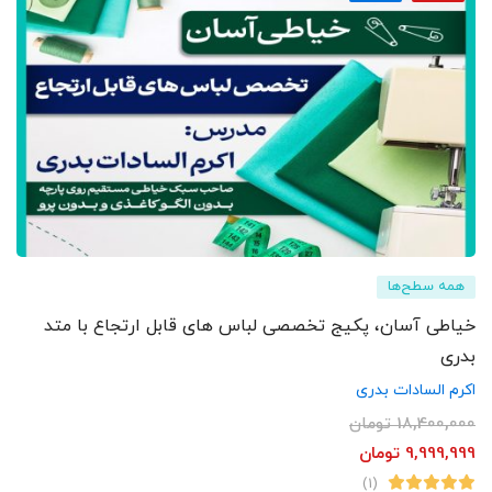
همه سطح‌ها
خیاطی آسان، پکیج تخصصی لباس های قابل ارتجاع با متد
بدری
اکرم السادات بدری
18,400,000
تومان
9,999,999
تومان
(1)