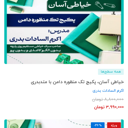
همه سطح‌ها
خیاطی آسان، پکیج تک منظوره دامن با متدبدری
اکرم السادات بدری
8,800,000
تومان
3,990,000
تومان
ویژه
-46%