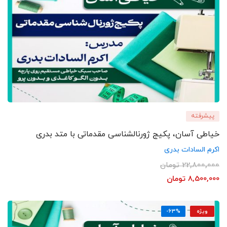
پیشرفته
خیاطی آسان، پکیج ژورنالشناسی مقدماتی با متد بدری
اکرم السادات بدری
22,800,000
تومان
8,500,000
تومان
ویژه
-63%