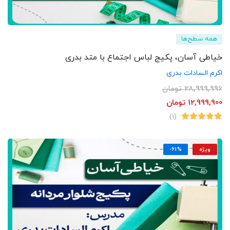
همه سطح‌ها
خیاطی آسان، پکیج لباس اجتماع با متد بدری
اکرم السادات بدری
28,999,996
تومان
12,999,900
تومان
(1)
ویژه
-61%