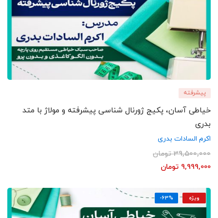
پیشرفته
خیاطی آسان، پکیج ژورنال شناسی پیشرفته و مولاژ با متد
بدری
اکرم السادات بدری
39,500,000
تومان
9,999,000
تومان
ویژه
-63%