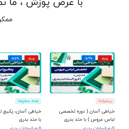
با عرض پوزش ، ما نم
ممکن
ویژه
-59%
ویژه
-55%
پیشرفته
همه سطح‌ها
خیاطی آسان ( دوره تخصصی
خیاطی آسان، پکیج ل
لباس عروس ) با متد بدری
با متد بدری
اکرم السادات بدری
اکرم السادات بدری