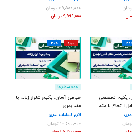
ومان
39,500,000
تومان
مان
9,999,000
تومان
-46
ویژه
-45%
همه سطح‌ها
، پکیج تخصصی
خیاطی آسان، پکیج شلوار زنانه با
ل ارتجاع با متد
متد بدری
بدری
اکرم السادات بدری
ومان
13,600,000
تومان
مان
7,500,000
تومان