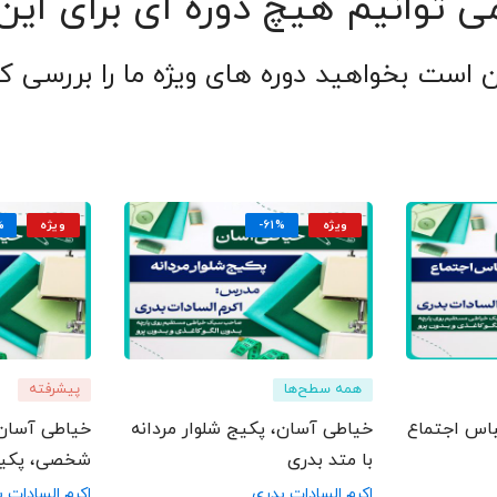
ی توانیم هیچ دوره ای برای ای
 است بخواهید دوره های ویژه ما را بررسی کن
ویژه
-61%
ویژه
%
همه سطح‌ها
پیشرفته
باس اجتماع
خیاطی آسان، پکیج شلوار مردانه
خیاطی آسان،
با متد بدری
شخصی، پکیج
باکس با متد
اکرم السادات بدری
اکرم السادات 