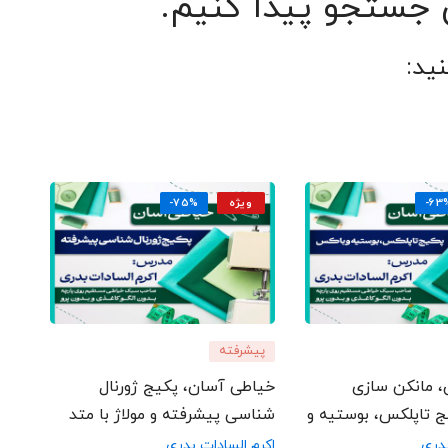
ن جستجو پیدا کنیم.
ید:
-63
ویژه
-75%
پیشرفته
 مانکن سازی
خیاطی آسان، پکیج ژورنال
 تاپلکس، بوستیه و
شناسی پیشرفته و مولاژ با متد
 بدری
بدری
بدری
اکرم السادات بدری