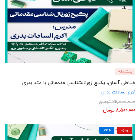
پیشرفته
خیاطی آسان، پکیج ژورنالشناسی مقدماتی با متد بدری
اکرم السادات بدری
22,800,000
تومان
8,500,000
تومان
ویژه
-63%