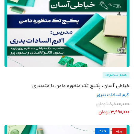
همه سطح‌ها
خیاطی آسان، پکیج تک منظوره دامن با متدبدری
اکرم السادات بدری
8,800,000
تومان
3,990,000
تومان
ویژه
-46%