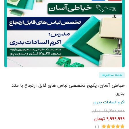
همه سطح‌ها
خیاطی آسان، پکیج تخصصی لباس های قابل ارتجاع با متد
بدری
اکرم السادات بدری
18,400,000
تومان
9,999,999
تومان
(1)