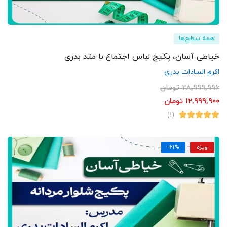
همه سطح‌ها
خیاطی آسان، پکیج لباس اجتماع با متد بدری
اکرم السادات بدری
28,999,996
تومان
12,999,900
تومان
(1)
ویژه
-61%