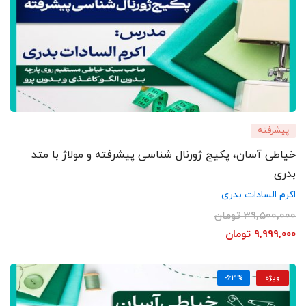
پیشرفته
خیاطی آسان، پکیج ژورنال شناسی پیشرفته و مولاژ با متد
بدری
اکرم السادات بدری
39,500,000
تومان
9,999,000
تومان
ویژه
-63%