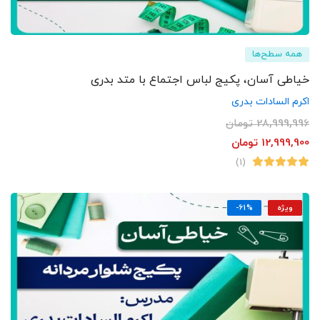
همه سطح‌ها
خیاطی آسان، پکیج لباس اجتماع با متد بدری
اکرم السادات بدری
28,999,996
تومان
12,999,900
تومان
(1)
ویژه
-61%