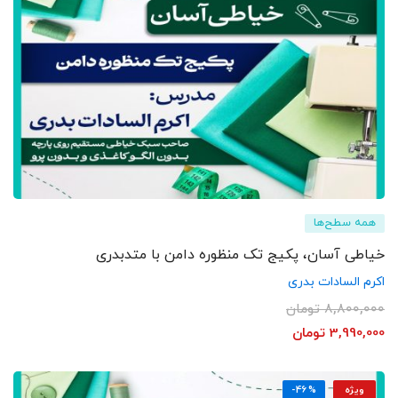
همه سطح‌ها
خیاطی آسان، پکیج تک منظوره دامن با متدبدری
اکرم السادات بدری
8,800,000
تومان
3,990,000
تومان
ویژه
-46%