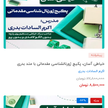
پیشرفته
خیاطی آسان، پکیج ژورنالشناسی مقدماتی با متد بدری
اکرم السادات بدری
22,800,000
تومان
8,500,000
تومان
ویژه
-63%