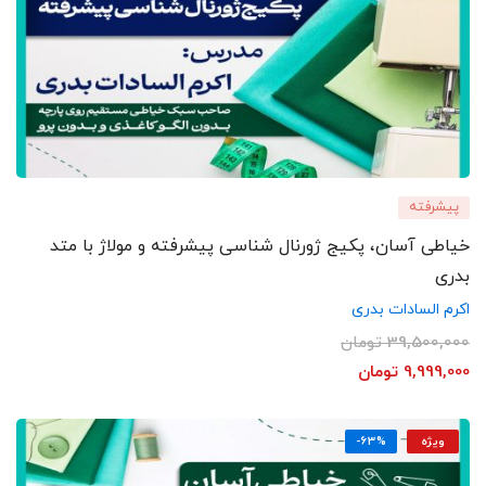
پیشرفته
خیاطی آسان، پکیج ژورنال شناسی پیشرفته و مولاژ با متد
بدری
اکرم السادات بدری
39,500,000
تومان
9,999,000
تومان
ویژه
-63%