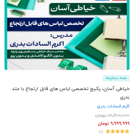
همه سطح‌ها
خیاطی آسان، پکیج تخصصی لباس های قابل ارتجاع با متد
بدری
اکرم السادات بدری
18,400,000
تومان
9,999,999
تومان
(1)