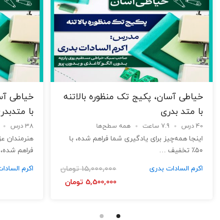
خیاطی آسان، پکیج تک منظوره بالاتنه
خیاطی آس
با متد بدری
با متدبدر
40 درس
7.9 ساعت
همه سطح‌ها
38 درس
اینجا همه‌چیز برای یادگیری شما فراهم شده‌، با
هنرمندان عز
۵۰٪ تخفیف …
فراهم شده‌، 
اکرم السادات بدری
15,000,000
تومان
اکرم السادا
5,500,000
تومان